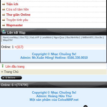
Tiện ích
Cửa sổ tâm hồn
Thư giãn Online
Truyện tình yêu
Wapmaster
Liên kết Wap
NamLoveMay
|
GocTQ
|
XaLoVP
|
LetsMobi
|
NgocQua
|
BacNinhNo1
|
MrBinh95
|
Goc9x
|
Wap2SV
Online: 1
+(117)
Copyright © Nhạc Chuông 9x!
Admin: Mr.Xuân Hồng! Hotline: 0166.330.0010
Lên đầu trang
+
Trang Chủ
Online: 6
+(774796)
Copyright © Nhạc Chuông 9x!
Admin: Hoàng Hữu Thư
Một sản phẩm của ColoaWAP.net