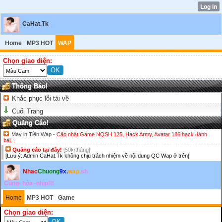
CaHat.Tk
Home
MP3 HOT
WAP
Chọn giao diện:
Thông Báo!
Khắc phục lỗi tải về
Cuối Trang
Quảng Cáo!
Máy in Tiền Wap
- Cập nhật Game NQSH 125, Hack Army, Avatar 186 hack đánh
bài...
Quảng cáo tại đây!
[50k/tháng]
[Lưu ý: Admin CaHat.Tk không chịu trách nhiệm về nội dung QC Wap ở trên]
Nhac
Chuong
9x
.
wap.
sh
Cùng- hòa -nhịp!!!
Home
MP3 HOT
Game
Chọn giao diện: