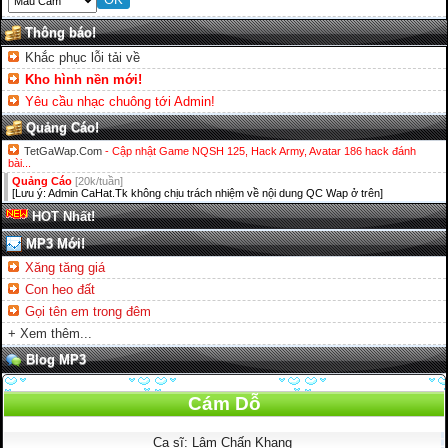
Thông báo!
Khắc phục lỗi tải về
Kho hình nền mới!
Yêu cầu nhạc chuông tới Admin!
Quảng Cáo!
TetGaWap.Com
- Cập nhật Game NQSH 125, Hack Army, Avatar 186 hack đánh
bài...
Quảng Cáo
[20k/tuần]
[Lưu ý: Admin CaHat.Tk không chịu trách nhiệm về nội dung QC Wap ở trên]
HOT Nhất!
MP3 Mới!
Xăng tăng giá
Con heo đất
Gọi tên em trong đêm
+ Xem thêm...
Blog MP3
Cám Dỗ
Ca sĩ: Lâm Chấn Khang