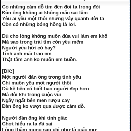
Có những cám dỗ tìm đến đôi ta trong đời
Đàn ông không ai không mắc sai lầm
Yêu ai yêu một thôi nhưng vây quanh đời ta
Còn có những bóng hồng lả lơi.
Dù cho lòng không muốn đùa vui làm em khổ
Mà sao trong trái tim còn yếu mềm
Người yêu hỡi có hay?
Tình anh mãi trao em
Thật tâm anh ko muốn em buồn.
[ĐK:]
Một người đàn ông trong tình yêu
Chỉ muốn yêu một người thôi
Dù kề bên có biết bao người đẹp hơn
Mà đôi khi trong cuộc vui
Ngây ngất bên men rượu cay
Đàn ông ko vượt qua được cám dỗ.
Người đàn ông khi tỉnh giấc
Chợt hiểu ra ta đã sai
Lòng thầm mong sao chỉ như là giấc mơ