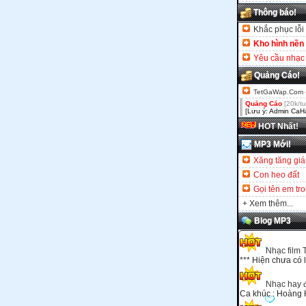
Thông báo!
Khắc phục lỗi 
Kho hình nền
Yêu cầu nhạc 
Quảng Cáo!
TetGaWap.Com
Quảng Cáo
[20k/t
[Lưu ý: Admin CaHa
HOT Nhất!
MP3 Mới!
Xăng tăng giá
Con heo đất
Gọi tên em tr
+ Xem thêm...
Blog MP3
Nhạc film
*** Hiện chưa có 
Nhạc hay 
Ca khúc : Hoàng H