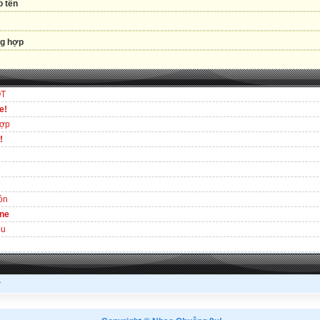
 tên
g hợp
OT
e!
hợp
!
ồn
ine
êu
.