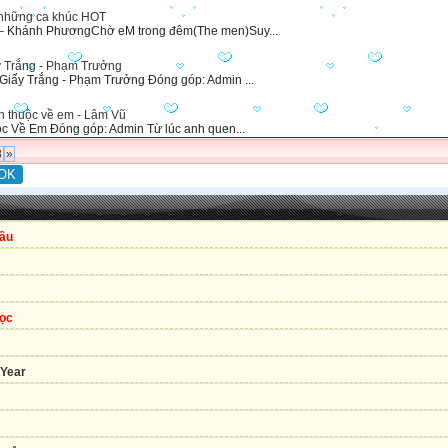
những ca khúc HOT
– Khánh PhươngChờ eM trong đêm(The men)Suy...
y Trắng - Phạm Trưởng
 Giấy Trắng - Phạm Trưởng Đóng góp: Admin ...
nh thuộc về em - Lâm Vũ
ộc Về Em Đóng góp: Admin Từ lúc anh quen...
8
»
ầu
lọc
Year