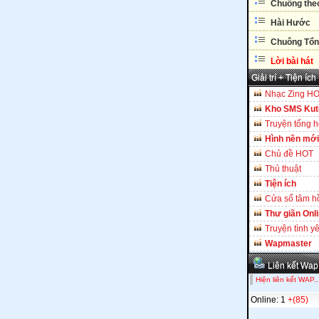
Chuông theo
Hài Hước
Chuông Tổn
Lời bài hát
Giải trí + Tiện ích
Nhạc Zing H
Kho SMS Kut
Truyện tổng 
Hình nền mới
Chủ đề HOT
Thủ thuật
Tiện ích
Cửa sổ tâm h
Thư giãn Onl
Truyện tình y
Wapmaster
Liên kết Wap
Hiện liên kết WAP..
Online: 1
+(85)