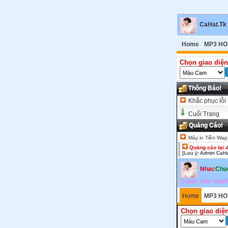
CaHat.Tk
Home
MP3 HO
Chọn giao diện
Thông Báo!
Khắc phục lỗi 
Cuối Trang
Quảng Cáo!
Máy in Tiền Wap
Quảng cáo tại 
[Lưu ý: Admin CaHa
Nhac
Chu
Cùng- hòa -nhịp!
Home
MP3 HO
Chọn giao diện