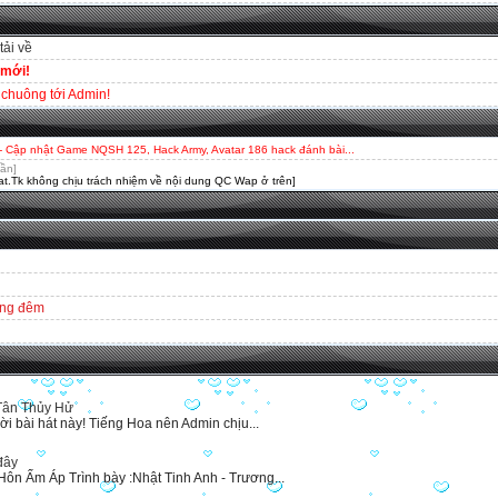
tải về
 mới!
chuông tới Admin!
- Cập nhật Game NQSH 125, Hack Army, Avatar 186 hack đánh bài...
uần]
t.Tk không chịu trách nhiệm về nội dung QC Wap ở trên]
ong đêm
 Tân Thủy Hử
lời bài hát này! Tiếng Hoa nên Admin chịu...
đây
ôn Ấm Áp Trình bày :Nhật Tinh Anh - Trương...