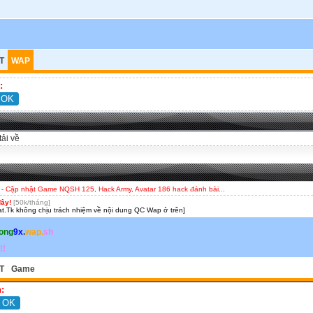
T
WAP
:
tải về
- Cập nhật Game NQSH 125, Hack Army, Avatar 186 hack đánh bài...
đây!
[50k/tháng]
t.Tk không chịu trách nhiệm về nội dung QC Wap ở trên]
ong
9x
.
wap.
sh
!!
T
Game
: