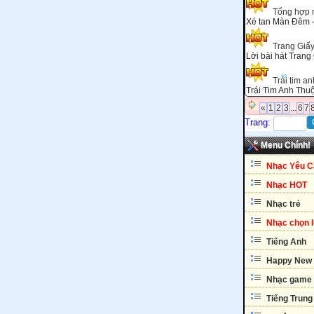
Tổng hợp 
Xé tan Màn Đêm 
Trang Giấ
Lời bài hát Trang
Trái tim a
Trái Tim Anh Thu
«
1
2
3
...
6
7
Trang:
Menu Chính!
Nhạc Yêu C
Nhạc HOT
Nhạc trẻ
Nhạc chọn 
Tiếng Anh
Happy New 
Nhạc game
Tiếng Trung