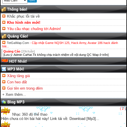
Thông báo!
Khắc phục lỗi tải về
Kho hình nền mới!
Yêu cầu nhạc chuông tới Admin!
Quảng Cáo!
TetGaWap.Com
- Cập nhật Game NQSH 125, Hack Army, Avatar 186 hack đánh
bài...
Quảng Cáo
[20k/tuần]
[Lưu ý: Admin CaHat.Tk không chịu trách nhiệm về nội dung QC Wap ở trên]
HOT Nhất!
MP3 Mới!
Xăng tăng giá
Con heo đất
Gọi tên em trong đêm
+ Xem thêm...
Blog MP3
( 2 )
Nhạc 360 độ thể thao
Hiện chưa có lời bài hát này! Link tải về: Download [Mp3]...