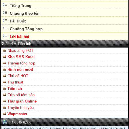
Tiếng Trung
Chuông theo tên
Hài Hước
Chuông Tổng hợp
Lời bài hát
Giải trí + Tiện ích
Nhạc Zing HOT
Kho SMS Kute!
Truyện tổng hợp
Hình nền mới!
Chủ đề HOT
Thủ thuật
Tiện ích
Cửa sổ tâm hồn
Thư giãn Online
Truyện tình yêu
Wapmaster
Liên kết Wap
NamLoveMay
|
GocTQ
|
XaLoVP
|
LetsMobi
|
NgocQua
|
BacNinhNo1
|
MrBinh95
|
Goc9x
|