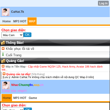
CaHat.Tk
Home
MP3 HOT
WAP
Chọn giao diện:
Thông Báo!
Khắc phục lỗi tải về
Cuối Trang
Quảng Cáo!
Máy in Tiền Wap
- Cập nhật Game NQSH 125, Hack Army, Avatar 186 hack đánh
bài...
Quảng cáo tại đây!
[50k/tháng]
[Lưu ý: Admin CaHat.Tk không chịu trách nhiệm về nội dung QC Wap ở trên]
Nhac
Chuong
9x
.
wap.
sh
Cùng- hòa -nhịp!!!
Home
MP3 HOT
Game
Chọn giao diện: