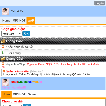
CaHat.Tk
Home
MP3 HOT
WAP
Chọn giao diện:
Thông Báo!
Khắc phục lỗi tải về
Cuối Trang
Quảng Cáo!
Máy in Tiền Wap
- Cập nhật Game NQSH 125, Hack Army, Avatar 186 hack đánh
bài...
Quảng cáo tại đây!
[50k/tháng]
[Lưu ý: Admin CaHat.Tk không chịu trách nhiệm về nội dung QC Wap ở trên]
Nhac
Chuong
9x
.
wap.
sh
Cùng- hòa -nhịp!!!
Home
MP3 HOT
Game
Chọn giao diện: