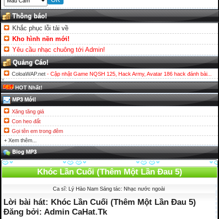
Thông báo!
Khắc phục lỗi tải về
Kho hình nền mới!
Yêu cầu nhạc chuông tới Admin!
Quảng Cáo!
ColoaWAP.net
- Cập nhật Game NQSH 125, Hack Army, Avatar 186 hack đánh bài...
HOT Nhất!
MP3 Mới!
Xăng tăng giá
Con heo đất
Gọi tên em trong đêm
+ Xem thêm...
Blog MP3
Khóc Lần Cuối (Thêm Một Lần Đau 5)
Ca sĩ: Lý Hào Nam Sáng tác: Nhạc nước ngoài
Lời bài hát: Khóc Lần Cuối (Thêm Một Lần Đau 5)
Đăng bởi: Admin CaHat.Tk