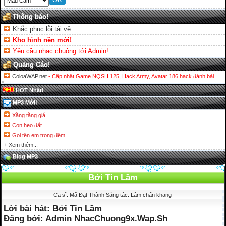
Thông báo!
Khắc phục lỗi tải về
Kho hình nền mới!
Yêu cầu nhạc chuông tới Admin!
Quảng Cáo!
ColoaWAP.net
- Cập nhật Game NQSH 125, Hack Army, Avatar 186 hack đánh bài...
HOT Nhất!
MP3 Mới!
Xăng tăng giá
Con heo đất
Gọi tên em trong đêm
+ Xem thêm...
Blog MP3
Bởi Tin Lầm
Ca sĩ: Mã Đạt Thành Sáng tác: Lâm chấn khang
Lời bài hát: Bởi Tin Lầm
Đăng bới: Admin NhacChuong9x.Wap.Sh