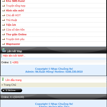
Kho SMS Kute!
Truyện tổng hợp
Hình nền mới!
Chủ đề HOT
Thủ thuật
Tiện ích
Cửa sổ tâm hồn
Thư giãn Online
Truyện tình yêu
Wapmaster
Liên kết Wap
Hiện liên kết WAP...
Online: 1
+(80)
Copyright © Nhạc Chuông 9x!
Admin: Mr.Xuân Hồng! Hotline: 0166.330.0010
Lên đầu trang
+
Trang Chủ
Online: 4
+(504100)
Copyright © Nhạc Chuông 9x!
Admin: Hoàng Hữu Thư