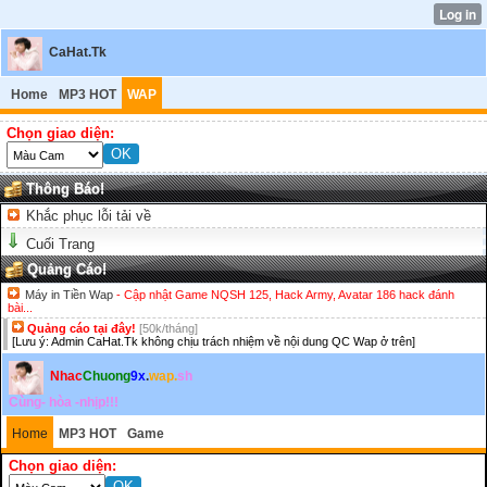
CaHat.Tk
Home
MP3 HOT
WAP
Chọn giao diện:
Thông Báo!
Khắc phục lỗi tải về
Cuối Trang
Quảng Cáo!
Máy in Tiền Wap
- Cập nhật Game NQSH 125, Hack Army, Avatar 186 hack đánh
bài...
Quảng cáo tại đây!
[50k/tháng]
[Lưu ý: Admin CaHat.Tk không chịu trách nhiệm về nội dung QC Wap ở trên]
Nhac
Chuong
9x
.
wap.
sh
Cùng- hòa -nhịp!!!
Home
MP3 HOT
Game
Chọn giao diện: