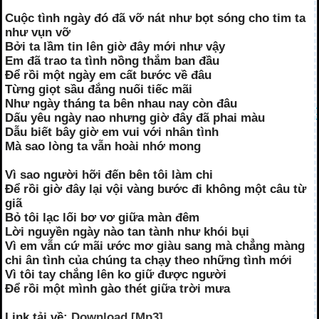
Cuộc tình ngày đó đã vỡ nát như bọt sóng cho tim ta
như vụn vỡ
Bởi ta lầm tin lên giờ đây mới như vậy
Em đã trao ta tình nồng thắm ban đầu
Để rồi một ngày em cất bước về đâu
Từng giọt sầu đắng nuối tiếc mãi
Như ngày tháng ta bên nhau nay còn đâu
Dấu yêu ngày nao nhưng giờ đây đã phai màu
Dẫu biết bây giờ em vui với nhân tình
Mà sao lòng ta vẫn hoài nhớ mong
Vì sao người hỡi đến bên tôi làm chi
Để rồi giờ đây lại vội vàng bước đi không một câu từ
giã
Bỏ tôi lạc lối bơ vơ giữa màn đêm
Lời nguyền ngày nào tan tành như khói bụi
Vì em vẫn cứ mãi ước mơ giàu sang mà chẳng màng
chi ân tình của chúng ta chạy theo những tình mới
Vì tôi tay chắng lên ko giữ được người
Để rồi một mình gào thét giữa trời mưa
Link tải về:
Download [Mp3]