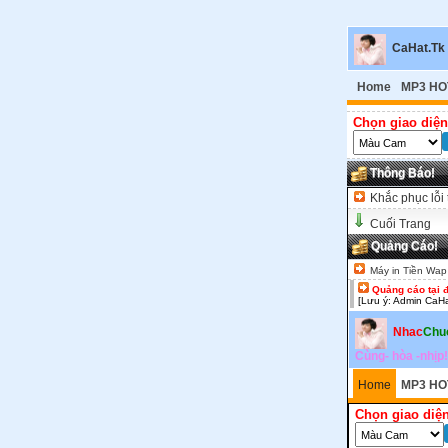
CaHat.Tk
Home
MP3 HO
Chọn giao diện
Thông Báo!
Khắc phục lỗi 
Cuối Trang
Quảng Cáo!
Máy in Tiền Wap
Quảng cáo tại 
[Lưu ý: Admin CaHa
Nhac
Chu
Cùng- hòa -nhịp!
Home
MP3 HO
Chọn giao diện