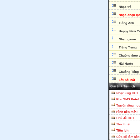
Nhạc trẻ
Nhạc chọn lọ
Tiếng Anh
Happy New Y
Nhạc game
Tiếng Trung
Chuông theo 
Hài Hước
Chuông Tổng
Lời bài hát
Giải trí + Tiện ích
Nhạc Zing HOT
Kho SMS Kute!
Truyện tổng hợ
Hình nền mới!
Chủ đề HOT
Thủ thuật
Tiện ích
Cửa sổ tâm hồn