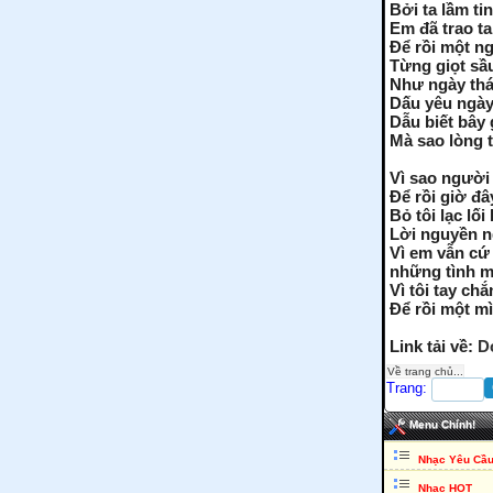
Bởi ta lầm ti
Em đã trao t
Để rồi một n
Từng giọt sầu
Như ngày thá
Dấu yêu ngày
Dẫu biết bây 
Mà sao lòng 
Vì sao người 
Để rồi giờ đâ
Bỏ tôi lạc lố
Lời nguyền n
Vì em vẫn cứ
những tình 
Vì tôi tay ch
Để rồi một m
Link tải về:
D
Về trang chủ...
Trang:
Menu Chính!
Nhạc Yêu Cầ
Nhạc HOT