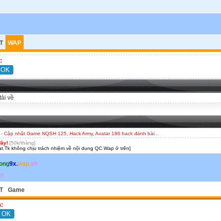
T
WAP
:
tải về
- Cập nhật Game NQSH 125, Hack Army, Avatar 186 hack đánh bài...
đây!
[50k/tháng]
t.Tk không chịu trách nhiệm về nội dung QC Wap ở trên]
ong
9x
.
wap.
sh
!!
T
Game
: