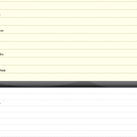
c
ear
tên
 hợp
p