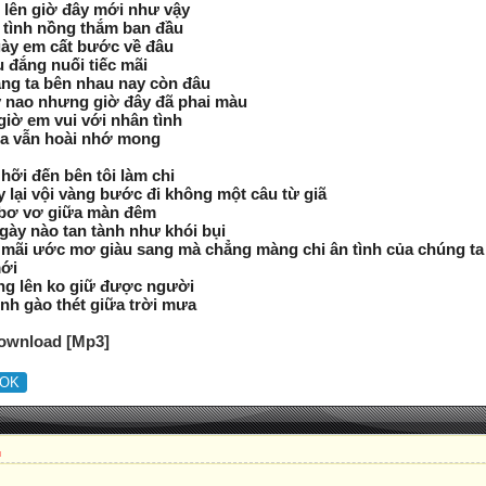
n lên giờ đây mới như vậy
a tình nồng thắm ban đầu
gày em cất bước về đâu
 đắng nuối tiếc mãi
ng ta bên nhau nay còn đâu
 nao nhưng giờ đây đã phai màu
giờ em vui với nhân tình
ta vẫn hoài nhớ mong
hỡi đến bên tôi làm chi
y lại vội vàng bước đi không một câu từ giã
i bơ vơ giữa màn đêm
gày nào tan tành như khói bụi
 mãi ước mơ giàu sang mà chẳng màng chi ân tình của chúng ta
mới
ắng lên ko giữ được người
ình gào thét giữa trời mưa
ownload [Mp3]
u