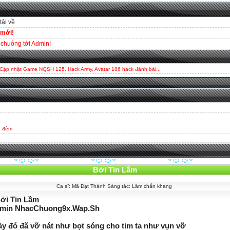
tải về
 mới!
chuông tới Admin!
 Cập nhật Game NQSH 125, Hack Army, Avatar 186 hack đánh bài...
g đêm
Bởi Tin Lầm
Ca sĩ: Mã Đạt Thành Sáng tác: Lâm chấn khang
Bởi Tin Lầm
dmin NhacChuong9x.Wap.Sh
ày đó đã vỡ nát như bọt sóng cho tim ta như vụn vỡ