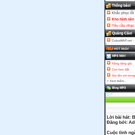
Thông báo!
Khắc phục lỗi 
Kho hình nền
Yêu cầu nhạc 
Quảng Cáo!
ColoaWAP.net
-
HOT Nhất!
MP3 Mới!
Xăng tăng giá
Con heo đất
Gọi tên em tron
+ Xem thêm...
Blog MP3
Lời bài hát: 
Đăng bới: A
Cuộc tình ng