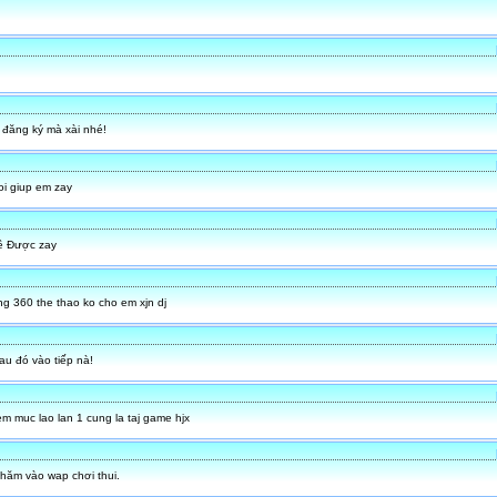
đăng ký mà xài nhé!
loi giup em zay
̀ Được zay
ng 360 the thao ko cho em xjn dj
au đó vào tiếp nà!
m muc lao lan 1 cung la taj game hjx
hăm vào wap chơi thui.