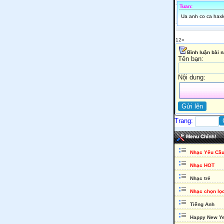
Tuan:
Ua anh co ca haxk
1
2
»
Bình luận bài 
Tên bạn:
Nội dung:
Trang:
Menu Chính!
Nhạc Yêu Cầ
Nhạc HOT
Nhạc trẻ
Nhạc chọn lọ
Tiếng Anh
Happy New Y