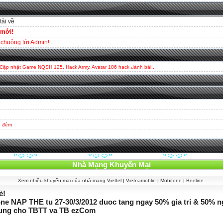
tải về
 mới!
chuông tới Admin!
 Cập nhật Game NQSH 125, Hack Army, Avatar 186 hack đánh bài...
g đêm
Nhà Mạng Khuyến Mại
Xem nhiều khuyến mại của nhà mạng Viettel | Vietnamoblie | Mobifone | Beeline
ẻ!
ne NAP THE tu 27-30/3/2012 duoc tang ngay 50% gia tri & 50% 
dung cho TBTT va TB ezCom