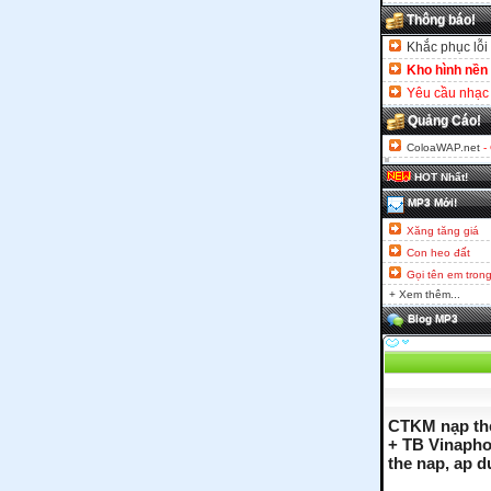
Thông báo!
Khắc phục lỗi 
Kho hình nền
Yêu cầu nhạc 
Quảng Cáo!
ColoaWAP.net
-
HOT Nhất!
MP3 Mới!
Xăng tăng giá
Con heo đất
Gọi tên em tron
+ Xem thêm...
Blog MP3
CTKM nạp th
+ TB Vinapho
the nap, ap 