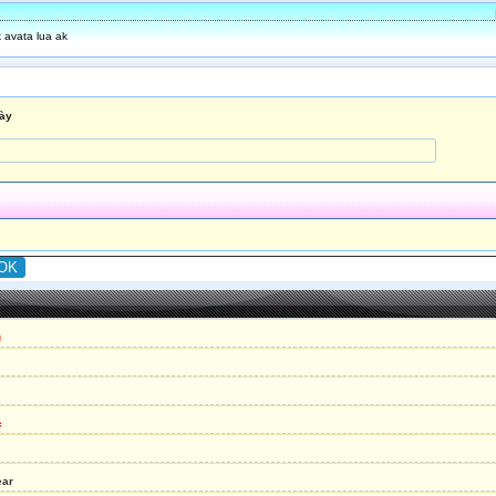
 avata lua ak
này
u
c
ear