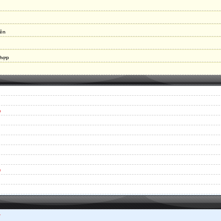
tên
 hợp
p
e
.