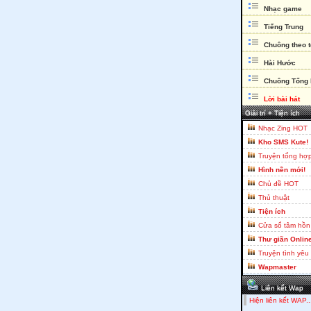
Nhạc game
Tiếng Trung
Chuông theo 
Hài Hước
Chuông Tổng
Lời bài hát
Giải trí + Tiện ích
Nhạc Zing HOT
Kho SMS Kute!
Truyện tổng hợ
Hình nền mới!
Chủ đề HOT
Thủ thuật
Tiện ích
Cửa sổ tâm hồn
Thư giãn Onlin
Truyện tình yêu
Wapmaster
Liên kết Wap
Hiện liên kết WAP..