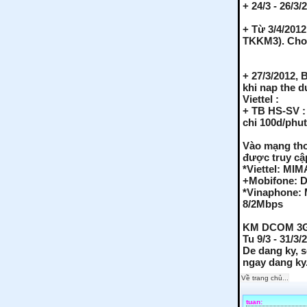
+ 24/3 - 26/3
+ Từ 3/4/201
TKKM3). Cho 
+ 27/3/2012, 
khi nap the 
Viettel :
+ TB HS-SV :
chi 100d/phu
Vào mạng tho
được truy cập
*Viettel: MIM
+Mobifone: D
*Vinaphone: 
8/2Mbps
KM DCOM 3G
Tu 9/3 - 31/3
De dang ky, 
ngay dang ky
Về trang chủ...
tuan: