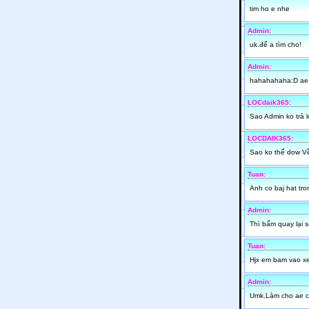
tim ho e nhe
Admin:
uk.để a tìm cho!
Admin:
hahahahaha:D ae 
LOCdaik365:
Sao Admin ko trả 
LOCDAIK365:
Sao ko thể dow Vê
Tuan:
Anh co baj hat tro
Admin:
Thì bấm quay lại s
Tuan:
Hjx em bam vao xe
Admin:
Umk.Làm cho ae c