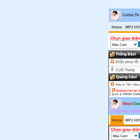
CaHat.Tk
Home
MP3 HO
Chọn giao diện
Thông Báo!
Khắc phục lỗi 
Cuối Trang
Quảng Cáo!
Máy in Tiền Wap
Quảng cáo tại 
[Lưu ý: Admin CaHa
Nhac
Chu
Cùng- hòa -nhịp!
Home
MP3 HO
Chọn giao diện