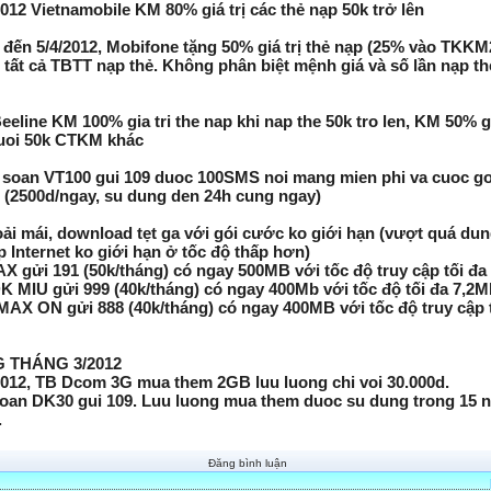
/2012 Vietnamobile KM 80% giá trị các thẻ nạp 50k trở lên
2 đến 5/4/2012, Mobifone tặng 50% giá trị thẻ nạp (25% vào TKK
tất cả TBTT nạp thẻ. Không phân biệt mệnh giá và số lần nạp th
Beeline KM 100% gia tri the nap khi nap the 50k tro len, KM 50% gi
duoi 50k CTKM khác
 soan VT100 gui 109 duoc 100SMS noi mang mien phi va cuoc go
t (2500d/ngay, su dung den 24h cung ngay)
ải mái, download tẹt ga với gói cước ko giới hạn (vượt quá du
 Internet ko giới hạn ở tốc độ thấp hơn)
AX gửi 191 (50k/tháng) có ngay 500MB với tốc độ truy cập tối đ
K MIU gửi 999 (40k/tháng) có ngay 400Mb với tốc độ tối đa 7,2
MAX ON gửi 888 (40k/tháng) có ngay 400MB với tốc độ truy cập t
 THÁNG 3/2012
/2012, TB Dcom 3G mua them 2GB luu luong chi voi 30.000d.
soan DK30 gui 109. Luu luong mua them duoc su dung trong 15 n
.
Đăng bình luận