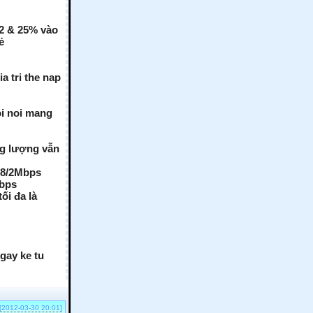
M2 & 25% vào
ẻ
a tri the nap
i noi mang
ng lượng vẫn
a 8/2Mbps
Mbps
ối đa là
gay ke tu
[2012-03-30 20:01]