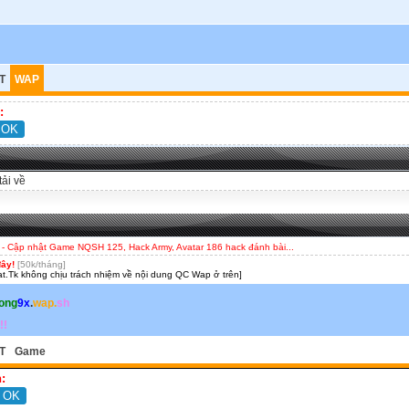
T
WAP
:
tải về
- Cập nhật Game NQSH 125, Hack Army, Avatar 186 hack đánh bài...
đây!
[50k/tháng]
t.Tk không chịu trách nhiệm về nội dung QC Wap ở trên]
ong
9x
.
wap.
sh
!!
T
Game
: