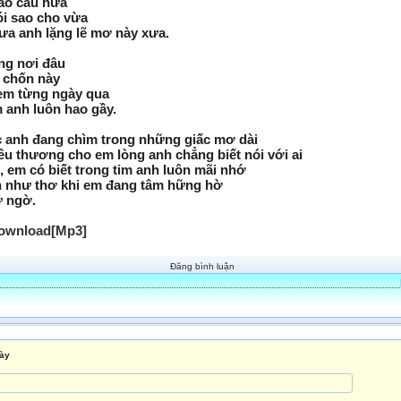
bao câu hứa
ói sao cho vừa
ưa anh lặng lẽ mơ này xưa.
ng nơi đâu
 chốn này
em từng ngày qua
 anh luôn hao gầy.
 anh đang chìm trong những giấc mơ dài
êu thương cho em lòng anh chẳng biết nói với ai
, em có biết trong tim anh luôn mãi nhớ
h như thơ khi em đang tâm hững hờ
ữ ngờ.
ownload[Mp3]
Đăng bình luận
này