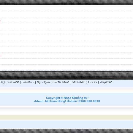
p
e
cTQ
|
XaLoVP
|
LetsMobi
|
NgocQua
|
BacNinhNo1
|
MrBinh95
|
Goc9x
|
Wap2SV
Copyright © Nhạc Chuông 9x!
Admin: Mr.Xuân Hồng! Hotline: 0166.330.0010