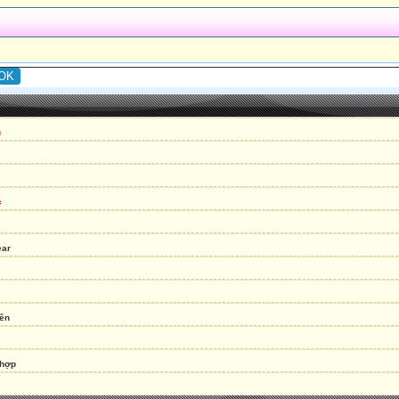
u
c
ear
tên
 hợp