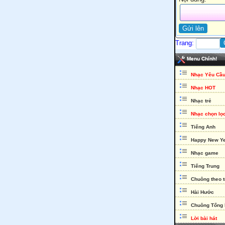
Trang:
Menu Chính!
Nhạc Yêu Cầ
Nhạc HOT
Nhạc trẻ
Nhạc chọn lọ
Tiếng Anh
Happy New Y
Nhạc game
Tiếng Trung
Chuông theo 
Hài Hước
Chuông Tổng
Lời bài hát