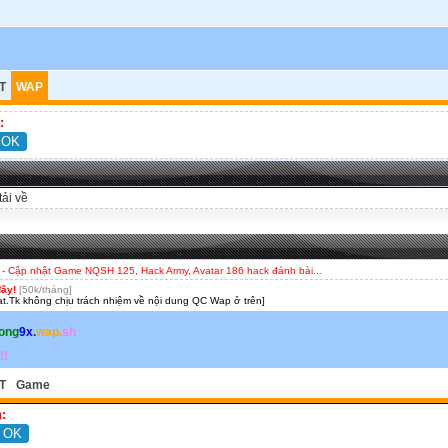
T
WAP
:
tải về
- Cập nhật Game NQSH 125, Hack Army, Avatar 186 hack đánh bài...
đây!
[50k/tháng]
t.Tk không chịu trách nhiệm về nội dung QC Wap ở trên]
ong
9x
.
wap.
sh
!!
T
Game
: