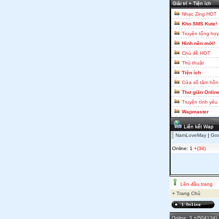
Giải trí + Tiện ích
Nhạc Zing HOT
Kho SMS Kute!
Truyện tổng hợ
Hình nền mới!
Chủ đề HOT
Thủ thuật
Tiện ích
Cửa sổ tâm hồn
Thư giãn Onlin
Truyện tình yêu
Wapmaster
Liên kết Wap
NamLoveMay
|
Go
Online: 1
+(34)
Lên đầu trang
+
Trang Chủ
Online: 3
+(504134)