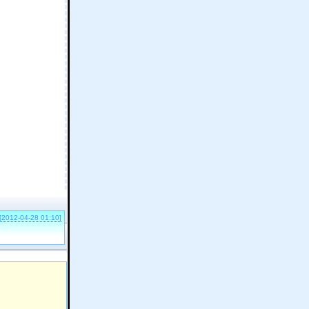
[2012-04-28 01:10]