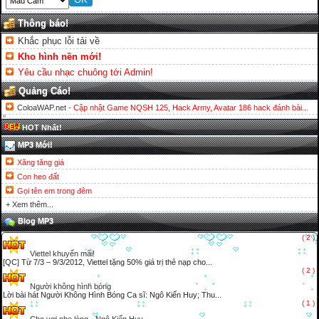
Thông báo!
Khắc phục lỗi tải về
Kho hình nền mới!
Yêu cầu nhạc chuông tới Admin!
Quảng Cáo!
ColoaWAP.net
- Cập nhật Game NQSH 125, Hack Army, Avatar 186 hack đánh bài...
HOT Nhất!
MP3 Mới!
Xăng tăng giá
Con heo đất
Gọi tên em trong đêm
+ Xem thêm...
Blog MP3
( 2 )
Viettel khuyến mãi!
[QC] Từ 7/3 – 9/3/2012, Viettel tặng 50% giá trị thẻ nạp cho...
( 2 )
Người không hình bóng
Lời bài hát Người Không Hình Bóng Ca sĩ: Ngô Kiến Huy; Thu...
( 1 )