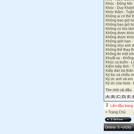
Khóc - Đông Nhi
Khóc - Duy Khán
Khóc thầm - Tuấ
Không ai có thể t
Không bao giờ bó
Không bao giờ bó
Không có lửa la
Không được khó
Không được khóc 
Không giới hạn -
Không như anh đ
Không thể thay th
Không tin một sớ
Khuất xa - Khổn
Khúc ca buồn - 
Kiếm hiệp tình - 
Kiếp đàn bà thân
Ký túc xá chiều 
Ký ức anh và em 
Ký ức của mưa -
Tìm chữ cái đầu
A
B
C
D
E
[
] [
] [
] [
] [
] [
Lên đầu trang
+
Trang Chủ
Online: 5
+(426)