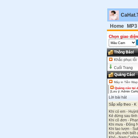
CaHat.
Home
MP3
Chọn giao diện
Thông Báo!
Khắc phục lỗi 
Cuối Trang
Quảng Cáo!
Máy in Tiền Wap
Quảng cáo tại 
[Lưu ý: Admin CaHa
Lời bài hát
Sắp xếp theo - K
Khi có em - Huỳn
Kẻ đứng sau tình
Khi cô đơn - Ph
Khi mưa - Đông 
Khi tao lượn - Su
Khi yêu mới biết 
Khó - Nam Cườn