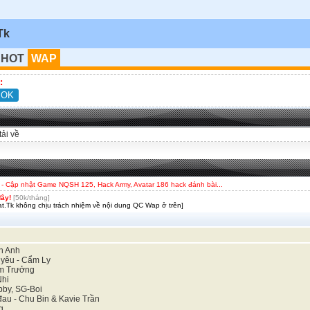
Tk
 HOT
WAP
:
tải về
- Cập nhật Game NQSH 125, Hack Army, Avatar 186 hack đánh bài...
đây!
[50k/tháng]
t.Tk không chịu trách nhiệm về nội dung QC Wap ở trên]
h Anh
 yêu - Cẩm Ly
ạm Trưởng
Nhi
bby, SG-Boi
đau - Chu Bin & Kavie Trần
g