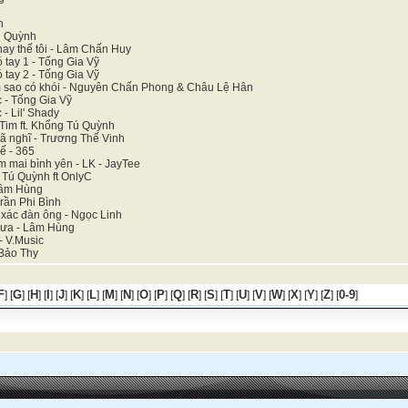
h
n Quỳnh
hay thế tôi - Lâm Chấn Huy
 tay 1 - Tống Gia Vỹ
 tay 2 - Tống Gia Vỹ
̀m sao có khói - Nguyên Chấn Phong & Châu Lệ Hân
c - Tống Gia Vỹ
- Lil' Shady
 Tim ft. Khổng Tú Quỳnh
ã nghĩ - Trương Thế Vinh
ế - 365
m mai bình yên - LK - JayTee
g Tú Quỳnh ft OnlyC
Lâm Hùng
Trần Phi Bình
 xác đàn ông - Ngọc Linh
mưa - Lâm Hùng
- V.Music
 Bảo Thy
F
G
H
I
J
K
L
M
N
O
P
Q
R
S
T
U
V
W
X
Y
Z
0-9
] [
] [
] [
] [
] [
] [
] [
] [
] [
] [
] [
] [
] [
] [
] [
] [
] [
] [
] [
] [
] [
]