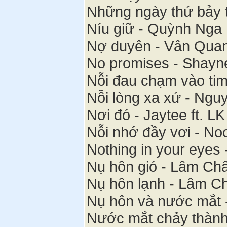
Những ngày thứ bảy 
Níu giữ - Quỳnh Nga
Nợ duyên - Vân Qua
No promises - Shayn
Nỗi đau chạm vào tim
Nỗi lòng xa xứ - Ngu
Nơi đó - Jaytee ft. L
Nỗi nhớ đầy vơi - N
Nothing in your eyes 
Nụ hôn gió - Lâm Ch
Nụ hôn lạnh - Lâm C
Nụ hôn và nước mắt
Nước mắt chảy thành