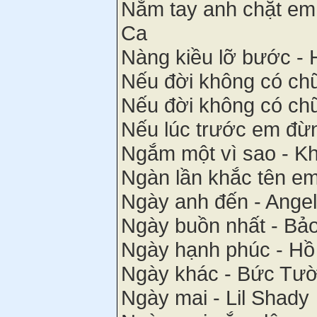
Nắm tay anh chặt em
Ca
Nàng kiều lỡ bước -
Nếu đời không có ch
Nếu đời không có ch
Nếu lúc trước em đừn
Ngắm một vì sao - 
Ngàn lần khắc tên e
Ngày anh đến - Ange
Ngày buồn nhất - Bả
Ngày hạnh phúc - Hồ
Ngày khác - Bức Tư
Ngày mai - Lil Shady