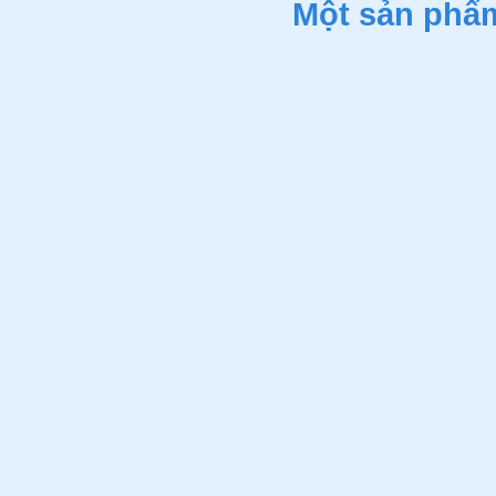
Một sản phẩ