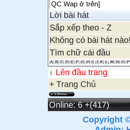
QC Wap ở trên]
Lời bài hát
Sắp xếp theo - Z
Không có bài hát nào
Tìm chữ cái đầu
A
B
C
D
E
F
G
H
I
J
K
L
M
N
O
P
[
] [
] [
] [
] [
] [
] [
] [
] [
] [
] [
] [
] [
] [
] [
] [
Lên đầu trang
+
Trang Chủ
Online: 6
+(417)
Copyright 
Admin: 