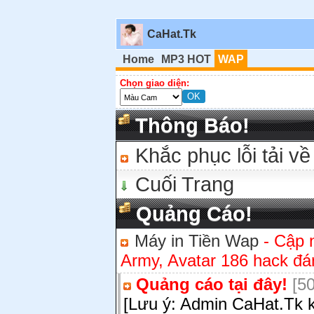
CaHat.Tk
Home
MP3 HOT
WAP
Chọn giao diện:
Thông Báo!
Khắc phục lỗi tải về
Cuối Trang
Quảng Cáo!
Máy in Tiền Wap
- Cập 
Army, Avatar 186 hack đán
Quảng cáo tại đây!
[50
[Lưu ý: Admin CaHat.Tk k